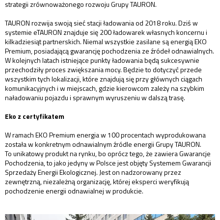
strategii zrównoważonego rozwoju Grupy TAURON.
TAURON rozwija swoją sieć stacji ładowania od 2018 roku. Dziś w
systemie eTAURON znajduje się 200 ładowarek własnych koncernu i
kilkadziesiąt partnerskich. Niemal wszystkie zasilane są energią EKO
Premium, posiadającą gwarancję pochodzenia ze źródeł odnawialnych.
W kolejnych latach istniejące punkty ładowania będą sukcesywnie
przechodziły proces zwiększania mocy. Będzie to dotyczyć przede
wszystkim tych lokalizacji, które znajdują się przy głównych ciągach
komunikacyjnych i w miejscach, gdzie kierowcom zależy na szybkim
naładowaniu pojazdu i sprawnym wyruszeniu w dalszą trasę.
Eko z certyfikatem
W ramach EKO Premium energia w 100 procentach wyprodukowana
została w konkretnym odnawialnym źródle energii Grupy TAURON.
To unikatowy produkt na rynku, bo oprócz tego, że zawiera Gwarancje
Pochodzenia, to jako jedyny w Polsce jest objęty Systemem Gwarancji
Sprzedaży Energii Ekologicznej. Jest on nadzorowany przez
zewnętrzną, niezależną organizację, której eksperci weryfikują
pochodzenie energii odnawialnej w produkcie.