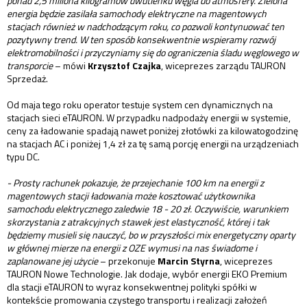
ponad 2,5 miliona kilogramów dwutlenku węgla do atmosfery. Zielona
energia będzie zasilała samochody elektryczne na magentowych
stacjach również w nadchodzącym roku, co pozwoli kontynuować ten
pozytywny trend. W ten sposób konsekwentnie wspieramy rozwój
elektromobilności i przyczyniamy się do ograniczenia śladu węglowego w
transporcie
– mówi
Krzysztof Czajka
, wiceprezes zarządu TAURON
Sprzedaż.
Od maja tego roku operator testuje system cen dynamicznych na
stacjach sieci eTAURON. W przypadku nadpodaży energii w systemie,
ceny za ładowanie spadają nawet poniżej złotówki za kilowatogodzinę
na stacjach AC i poniżej 1,4 zł za tę samą porcję energii na urządzeniach
typu DC.
- Prosty rachunek pokazuje, że przejechanie 100 km na energii z
magentowych stacji ładowania może kosztować użytkownika
samochodu elektrycznego zaledwie 18 - 20 zł. Oczywiście, warunkiem
skorzystania z atrakcyjnych stawek jest elastyczność, której i tak
będziemy musieli się nauczyć, bo w przyszłości mix energetyczny oparty
w głównej mierze na energii z OZE wymusi na nas świadome i
zaplanowane jej użycie
– przekonuje
Marcin Styrna
, wiceprezes
TAURON Nowe Technologie. Jak dodaje, wybór energii EKO Premium
dla stacji eTAURON to wyraz konsekwentnej polityki spółki w
kontekście promowania czystego transportu i realizacji założeń